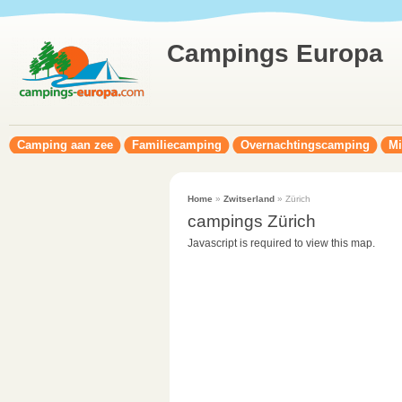
Campings Europa
Camping aan zee
Familiecamping
Overnachtingscamping
Mi
Home
»
Zwitserland
» Zürich
campings Zürich
Javascript is required to view this map.