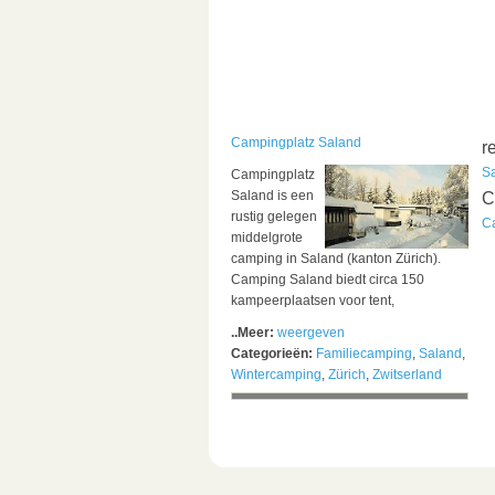
Campingplatz Saland
r
S
Campingplatz
Saland is een
C
rustig gelegen
C
middelgrote
camping in Saland (kanton Zürich).
Camping Saland biedt circa 150
kampeerplaatsen voor tent,
..Meer:
weergeven
Categorieën:
Familiecamping
,
Saland
,
Wintercamping
,
Zürich
,
Zwitserland