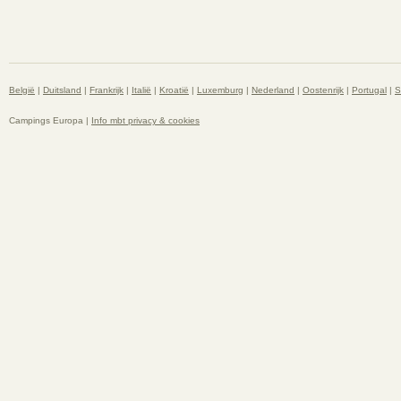
België
|
Duitsland
|
Frankrijk
|
Italië
|
Kroatië
|
Luxemburg
|
Nederland
|
Oostenrijk
|
Portugal
|
S
Campings Europa |
Info mbt privacy & cookies