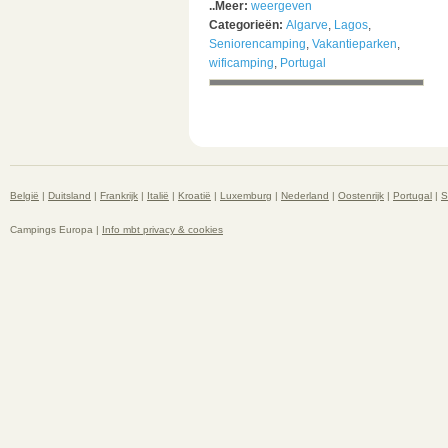
..Meer:
weergeven
Categorieën:
Algarve
,
Lagos
,
Seniorencamping
,
Vakantieparken
,
wificamping
,
Portugal
België
|
Duitsland
|
Frankrijk
|
Italië
|
Kroatië
|
Luxemburg
|
Nederland
|
Oostenrijk
|
Portugal
|
S
Campings Europa |
Info mbt privacy & cookies