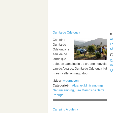
Quinta de Odelouca
r
Al
Camping
L
Quinta de
S
Odelouca is
een kleine
C
landelijke
C
gelegen camping in de groene heuvels
V
van de Algarve. Quinta de Odelouca ligt
Q
in een vallei omringd door
..Meer:
weergeven
Categorieën:
Algarve
,
Minicampings
,
Natuurcamping
,
Săo Marcos da Serra
,
Portugal
Camping Albufeira