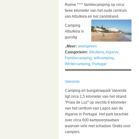
Ruime **** familiecamping op circa
twee kilometer van het oude centrum
van Albufeira en het zandstrand.
Camping
Albufeira is
gunstig
..Meer:
weergeven
Categorieën:
Albufeira
,
Algarve
,
Familiecamping
,
wificamping
,
Wintercamping
,
Portugal
Valverde
Camping en bungalowpark Valverde
ligt circa 1,5 kilometer van het strand
"Praia de Luz" op slechts 6 kilometer
van het centrum van Lagos aan de
Algarve in Portugal. Het park beschikt
over circa 600 kampeerplaatsen
waarvan vele met schaduw. Gratis voor
campers.