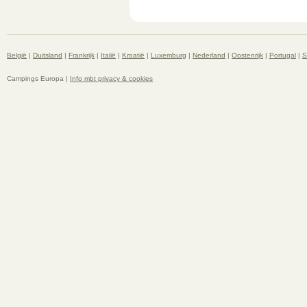
België
|
Duitsland
|
Frankrijk
|
Italië
|
Kroatië
|
Luxemburg
|
Nederland
|
Oostenrijk
|
Portugal
|
S
Campings Europa |
Info mbt privacy & cookies