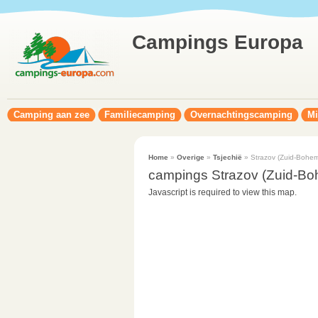
Campings Europa
Camping aan zee
Familiecamping
Overnachtingscamping
Mi
Home
»
Overige
»
Tsjechië
» Strazov (Zuid-Bohe
campings Strazov (Zuid-B
Javascript is required to view this map.