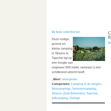
Bij twee notenbomen
C
B
Deze rustige,
B
groene en
kleine camping
in Strazov in
Tsjechië ligt op
een hoogte van
ongeveer 600 meter, vanwaar U een
schitterend uitzicht heeft
..Meer:
weergeven
Categorieën:
Camping in de bergen
,
Minicampings
,
Seniorencamping
,
Strazov (Zuid-Bohemen)
,
Tsjechië
,
wificamping
,
Overige