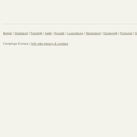
België
|
Duitsland
|
Frankrijk
|
Italië
|
Kroatië
|
Luxemburg
|
Nederland
|
Oostenrijk
|
Portugal
|
S
Campings Europa |
Info mbt privacy & cookies