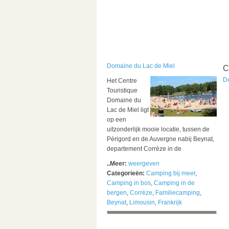
Domaine du Lac de Miel
C
D
Het Centre
Touristique
Domaine du
Lac de Miel ligt
op een
uitzonderlijk mooie locatie, tussen de
Périgord en de Auvergne nabij Beynat,
departement Corrèze in de
..Meer:
weergeven
Categorieën:
Camping bij meer
,
Camping in bos
,
Camping in de
bergen
,
Corrèze
,
Familiecamping
,
Beynat
,
Limousin
,
Frankrijk