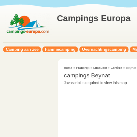
Campings Europa
Camping aan zee
Familiecamping
Overnachtingscamping
Mi
Home
»
Frankrijk
»
Limousin
»
Corrèze
» Beynat
campings Beynat
Javascript is required to view this map.