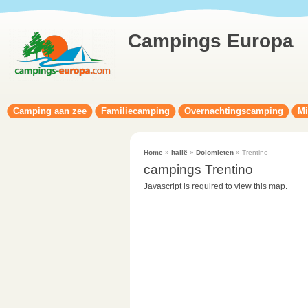
Campings Europa
Camping aan zee
Familiecamping
Overnachtingscamping
Mi
Home
»
Italië
»
Dolomieten
» Trentino
campings Trentino
Javascript is required to view this map.