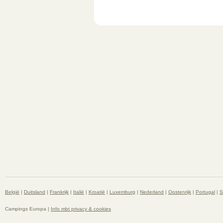
België
|
Duitsland
|
Frankrijk
|
Italië
|
Kroatië
|
Luxemburg
|
Nederland
|
Oostenrijk
|
Portugal
|
S
Campings Europa |
Info mbt privacy & cookies