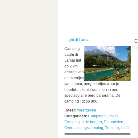
Laghi di Lamar
C
L
Camping
Laghi di
Lamar ligt
op 2 km
afstand van
de meertjes
van Lamar, bergmeertjes waar je
heerlijk in kunt zwemmen in een
spectaculaire berg panorama. De
camping ligt op 800
..Meer:
weergeven
Categorieën:
Camping bij meer
,
Camping in de bergen
,
Dolomieten
,
Overnachtingscamping
,
Trentino
,
Italië