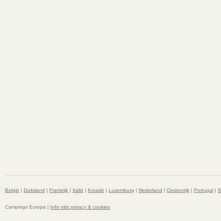
België
|
Duitsland
|
Frankrijk
|
Italië
|
Kroatië
|
Luxemburg
|
Nederland
|
Oostenrijk
|
Portugal
|
S
Campings Europa |
Info mbt privacy & cookies