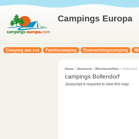
Campings Europa
Camping aan zee
Familiecamping
Overnachtingscamping
Mi
Home
»
Duitsland
»
Rheinland-Pfalz
» Bollendorf
campings Bollendorf
Javascript is required to view this map.