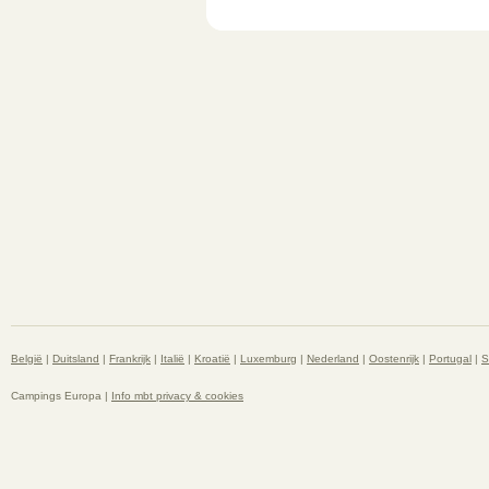
België
|
Duitsland
|
Frankrijk
|
Italië
|
Kroatië
|
Luxemburg
|
Nederland
|
Oostenrijk
|
Portugal
|
S
Campings Europa |
Info mbt privacy & cookies