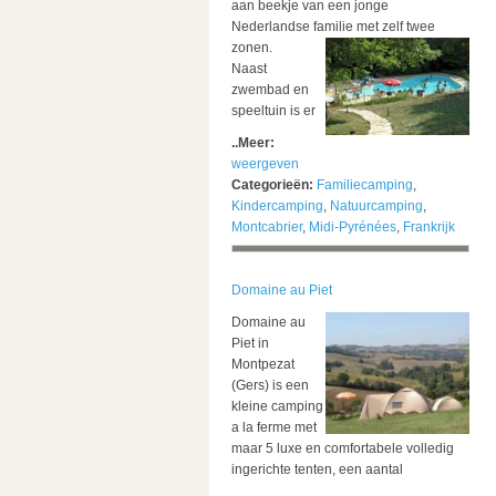
aan beekje van een jonge
Nederlandse familie met zelf twee
zonen.
Naast
zwembad en
speeltuin is er
..Meer:
weergeven
Categorieën:
Familiecamping
,
Kindercamping
,
Natuurcamping
,
Montcabrier
,
Midi-Pyrénées
,
Frankrijk
Domaine au Piet
Domaine au
Piet in
Montpezat
(Gers) is een
kleine camping
a la ferme met
maar 5 luxe en comfortabele volledig
ingerichte tenten, een aantal