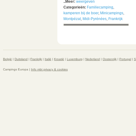
..Meer:
weergeven
Categorieën:
Familiecamping
,
kamperen bij de boer
,
Minicampings
,
Montpézat
,
Midi-Pyrénées
,
Frankrijk
België
|
Duitsland
|
Frankrijk
|
Italië
|
Kroatië
|
Luxemburg
|
Nederland
|
Oostenrijk
|
Portugal
|
S
Campings Europa |
Info mbt privacy & cookies