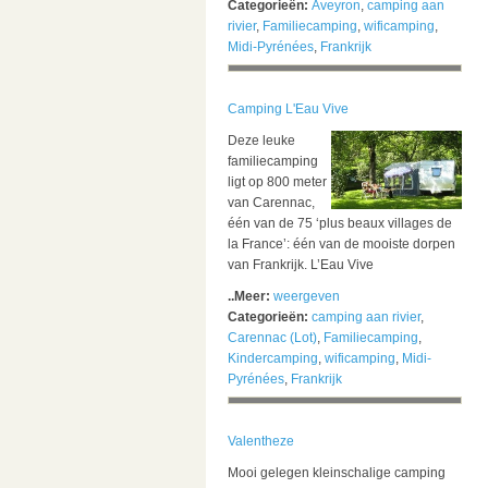
Categorieën:
Aveyron
,
camping aan
rivier
,
Familiecamping
,
wificamping
,
Midi-Pyrénées
,
Frankrijk
Camping L'Eau Vive
Deze leuke
familiecamping
ligt op 800 meter
van Carennac,
één van de 75 ‘plus beaux villages de
la France’: één van de mooiste dorpen
van Frankrijk. L’Eau Vive
..Meer:
weergeven
Categorieën:
camping aan rivier
,
Carennac (Lot)
,
Familiecamping
,
Kindercamping
,
wificamping
,
Midi-
Pyrénées
,
Frankrijk
Valentheze
Mooi gelegen kleinschalige camping