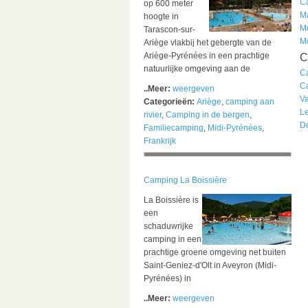
C
op 600 meter
M
hoogte in
M
Tarascon-sur-
M
Ariège vlakbij het gebergte van de
Ariège-Pyrénées in een prachtige
C
natuurlijke omgeving aan de
C
C
..Meer:
weergeven
V
Categorieën:
Ariège
,
camping aan
L
rivier
,
Camping in de bergen
,
D
Familiecamping
,
Midi-Pyrénées
,
Frankrijk
Camping La Boissière
La Boissière is
een
schaduwrijke
camping in een
prachtige groene omgeving net buiten
Saint-Geniez-d'Olt in Aveyron (Midi-
Pyrénées) in
..Meer:
weergeven