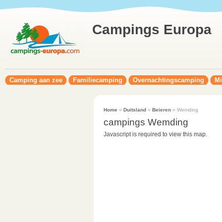
Campings Europa
Camping aan zee
Familiecamping
Overnachtingscamping
Mi
Home
»
Duitsland
»
Beieren
» Wemding
campings Wemding
Javascript is required to view this map.