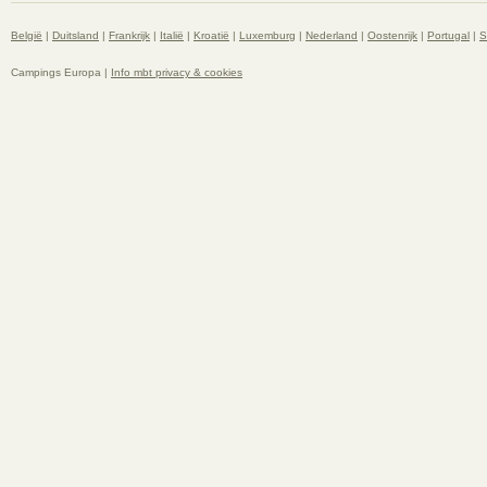
België
|
Duitsland
|
Frankrijk
|
Italië
|
Kroatië
|
Luxemburg
|
Nederland
|
Oostenrijk
|
Portugal
|
S
Campings Europa |
Info mbt privacy & cookies