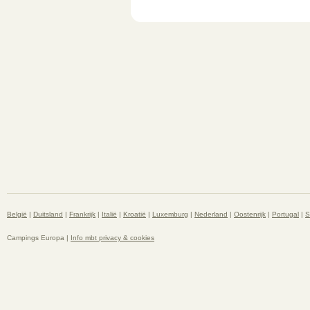
België
|
Duitsland
|
Frankrijk
|
Italië
|
Kroatië
|
Luxemburg
|
Nederland
|
Oostenrijk
|
Portugal
|
S
Campings Europa |
Info mbt privacy & cookies