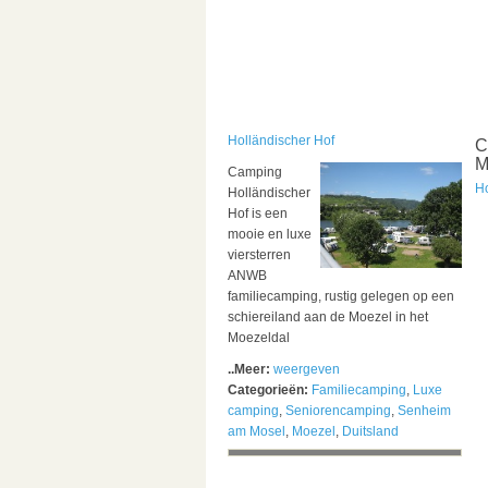
Holländischer Hof
C
M
Camping
Ho
Holländischer
Hof is een
mooie en luxe
viersterren
ANWB
familiecamping, rustig gelegen op een
schiereiland aan de Moezel in het
Moezeldal
..Meer:
weergeven
Categorieën:
Familiecamping
,
Luxe
camping
,
Seniorencamping
,
Senheim
am Mosel
,
Moezel
,
Duitsland