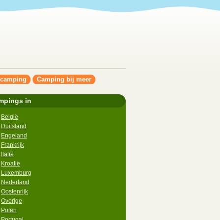
ncamping
Camping bij meer
mpings in
België
Duitsland
Engeland
Frankrijk
Italië
Kroatië
Luxemburg
Nederland
Oostenrijk
Overige
Polen
Portugal