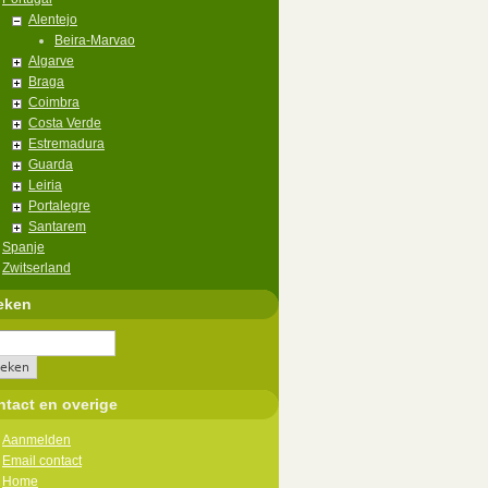
Alentejo
Beira-Marvao
Algarve
Braga
Coimbra
Costa Verde
Estremadura
Guarda
Leiria
Portalegre
Santarem
Spanje
Zwitserland
eken
tact en overige
Aanmelden
Email contact
Home