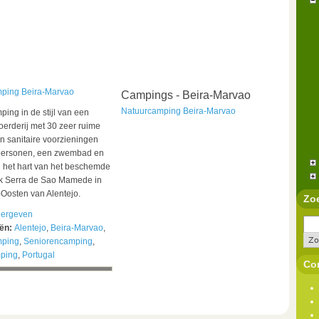
ping Beira-Marvao
Campings - Beira-Marvao
Natuurcamping Beira-Marvao
ing in de stijl van een
erderij met 30 zeer ruime
n sanitaire voorzieningen
personen, een zwembad en
 het hart van het beschemde
k Serra de Sao Mamede in
Oosten van Alentejo.
Zo
ergeven
eën:
Alentejo
,
Beira-Marvao
,
mping
,
Seniorencamping
,
ping
,
Portugal
Con