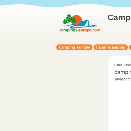
Camp
Camping aan zee
Familiecamping
Home
»
Por
campi
Javascript