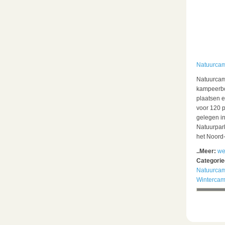
Natuurcam
Natuurcamp
kampeerbo
plaatsen e
voor 120 
gelegen in
Natuurpar
het Noord-
..Meer:
we
Categori
Natuurca
Wintercam