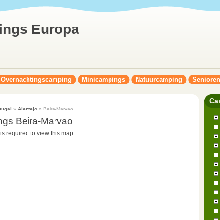
ings Europa
Overnachtingscamping
Minicampings
Natuurcamping
Seniore
Ca
tugal
»
Alentejo
» Beira-Marvao
ngs Beira-Marvao
 is required to view this map.