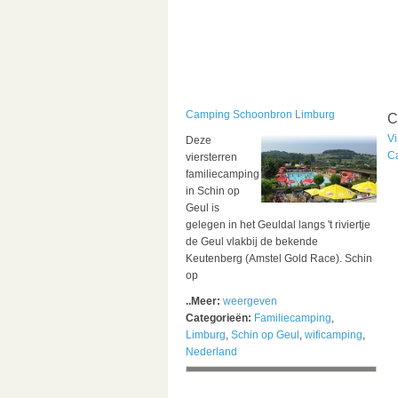
Camping Schoonbron Limburg
C
V
Deze
C
viersterren
familiecamping
in Schin op
Geul is
gelegen in het Geuldal langs 't riviertje
de Geul vlakbij de bekende
Keutenberg (Amstel Gold Race). Schin
op
..Meer:
weergeven
Categorieën:
Familiecamping
,
Limburg
,
Schin op Geul
,
wificamping
,
Nederland