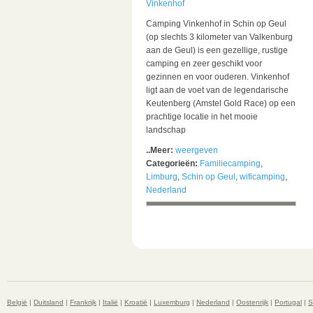
Vinkenhof
Camping Vinkenhof in Schin op Geul
(op slechts 3 kilometer van Valkenburg
aan de Geul) is een gezellige, rustige
camping en zeer geschikt voor
gezinnen en voor ouderen. Vinkenhof
ligt aan de voet van de legendarische
Keutenberg (Amstel Gold Race) op een
prachtige locatie in het mooie
landschap
..Meer:
weergeven
Categorieën:
Familiecamping
,
Limburg
,
Schin op Geul
,
wificamping
,
Nederland
België
|
Duitsland
|
Frankrijk
|
Italië
|
Kroatië
|
Luxemburg
|
Nederland
|
Oostenrijk
|
Portugal
|
S