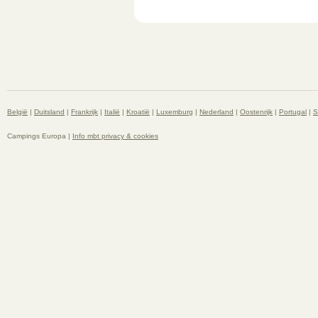
België
|
Duitsland
|
Frankrijk
|
Italië
|
Kroatië
|
Luxemburg
|
Nederland
|
Oostenrijk
|
Portugal
|
S
Campings Europa |
Info mbt privacy & cookies