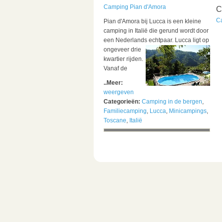
Camping Pian d'Amora
C
C
Pian d'Amora bij Lucca is een kleine
camping in Italië die gerund wordt door
een Nederlands echtpaar.
Lucca ligt op
ongeveer drie
kwartier rijden.
Vanaf de
..Meer:
weergeven
Categorieën:
Camping in de bergen
,
Familiecamping
,
Lucca
,
Minicampings
,
Toscane
,
Italië