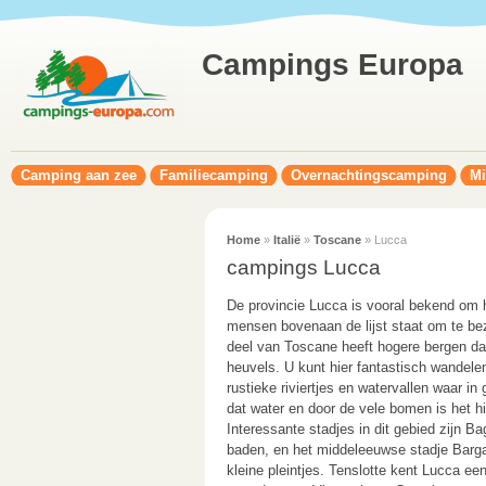
Campings Europa
Camping aan zee
Familiecamping
Overnachtingscamping
Mi
Home
»
Italië
»
Toscane
» Lucca
campings Lucca
De provincie Lucca is vooral bekend om h
mensen bovenaan de lijst staat om te be
deel van Toscane heeft hogere bergen da
heuvels. U kunt hier fantastisch wandelen
rustieke riviertjes en watervallen waar 
dat water en door de vele bomen is het hi
Interessante stadjes in dit gebied zijn Ba
baden, en het middeleeuwse stadje Barga m
kleine pleintjes. Tenslotte kent Lucca ee