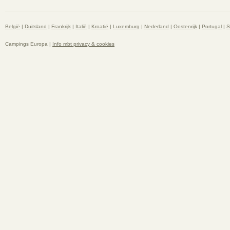
België
|
Duitsland
|
Frankrijk
|
Italië
|
Kroatië
|
Luxemburg
|
Nederland
|
Oostenrijk
|
Portugal
|
S
Campings Europa |
Info mbt privacy & cookies