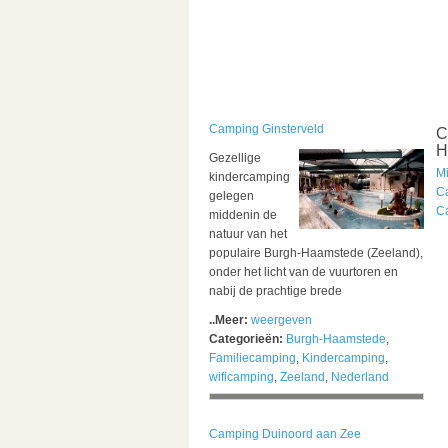
Camping Ginsterveld
C
H
Gezellige
M
kindercamping
C
gelegen
C
middenin de
natuur van het
populaire Burgh-Haamstede (Zeeland),
onder het licht van de vuurtoren en
nabij de prachtige brede
..Meer:
weergeven
Categorieën:
Burgh-Haamstede
,
Familiecamping
,
Kindercamping
,
wificamping
,
Zeeland
,
Nederland
Camping Duinoord aan Zee