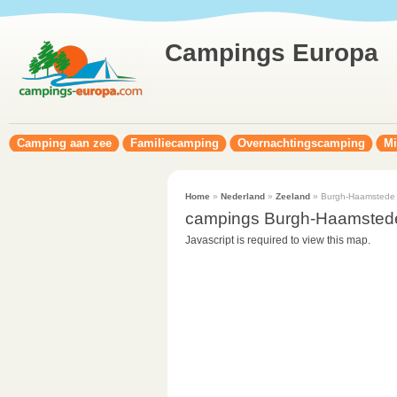
Campings Europa
Camping aan zee
Familiecamping
Overnachtingscamping
Mi
Home
»
Nederland
»
Zeeland
» Burgh-Haamstede
campings Burgh-Haamsted
Javascript is required to view this map.