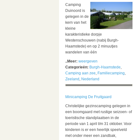
Camping
Duinoord is
gelegen in de
kern van het
kleine
karakteristieke dorpje
Westenschouwen (nabij Burgh-
Haamstede) en op 2 minuutjes
wandelen van één
..Meer:
weergeven
Categorieën:
Burgh-Haamstede
,
Camping aan zee
,
Familiecamping
,
Zeeland
,
Nederland
Minicamping De Fruitgaard
Christelijke gezinscamping gelegen in
een boomgaard met rustige seizoen- of
toeristische standplaatsen in de
periode van 1 april t/m 31 oktober. Voor
kinderen is er een heerlijk speelveld
met onder meer een zandbak,