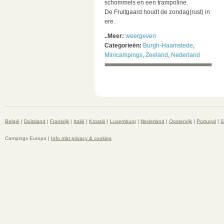
schommels en een trampoline.
De Fruitgaard houdt de zondag(rust) in
ere.
..Meer:
weergeven
Categorieën:
Burgh-Haamstede
,
Minicampings
,
Zeeland
,
Nederland
België
|
Duitsland
|
Frankrijk
|
Italië
|
Kroatië
|
Luxemburg
|
Nederland
|
Oostenrijk
|
Portugal
|
S
Campings Europa |
Info mbt privacy & cookies