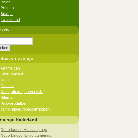
Polen
Portugal
Spanje
Zwitserland
eken
tact en overige
Aanmelden
Email contact
Home
Contact
Categorie/regio-overzicht
Sitemap
Prijsverschillen
campings-europa.com kopen?
mpings Nederland
Nederlandse Minicampings
Nederlandse Natuurcampings