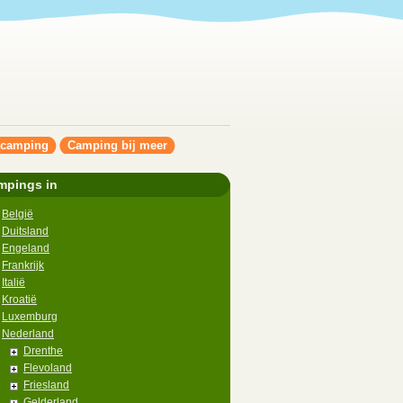
ncamping
Camping bij meer
mpings in
België
Duitsland
Engeland
Frankrijk
Italië
Kroatië
Luxemburg
Nederland
Drenthe
Flevoland
Friesland
Gelderland