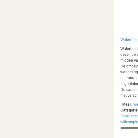
Waterbos
Waterbos i
gezellige
midden van
De omgevin
wandelinge
uiteraard 
te geniete
De campin
met versch
..Meer:
we
Categori
Familieca
wificampi