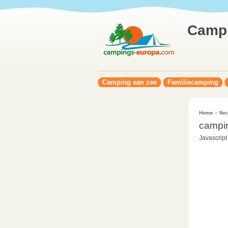
Camp
Camping aan zee
Familiecamping
Home
»
Ned
campi
Javascript