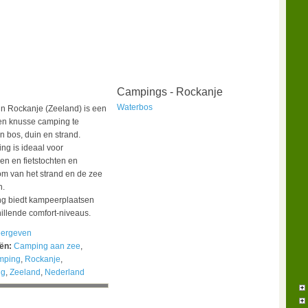
Campings - Rockanje
Waterbos
n Rockanje (Zeeland) is een
 en knusse camping te
 bos, duin en strand.
g is ideaal voor
n en fietstochten en
om van het strand en de zee
n.
g biedt kampeerplaatsen
illende comfort-niveaus.
ergeven
eën:
Camping aan zee
,
mping
,
Rockanje
,
ng
,
Zeeland
,
Nederland