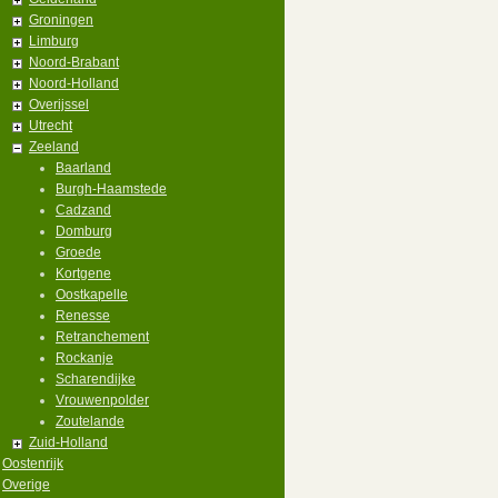
Groningen
Limburg
Noord-Brabant
Noord-Holland
Overijssel
Utrecht
Zeeland
Baarland
Burgh-Haamstede
Cadzand
Domburg
Groede
Kortgene
Oostkapelle
Renesse
Retranchement
Rockanje
Scharendijke
Vrouwenpolder
Zoutelande
Zuid-Holland
Oostenrijk
Overige