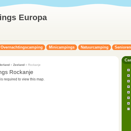
ings Europa
Overnachtingscamping
Minicampings
Natuurcamping
Seniore
Ca
erland
»
Zeeland
» Rockanje
ngs Rockanje
 is required to view this map.