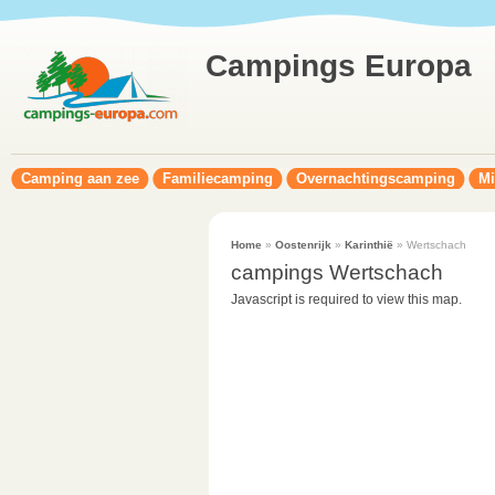
Campings Europa
Camping aan zee
Familiecamping
Overnachtingscamping
Mi
Home
»
Oostenrijk
»
Karinthië
» Wertschach
campings Wertschach
Javascript is required to view this map.