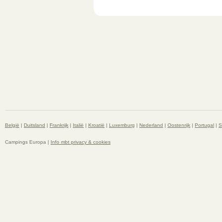
België
|
Duitsland
|
Frankrijk
|
Italië
|
Kroatië
|
Luxemburg
|
Nederland
|
Oostenrijk
|
Portugal
|
S
Campings Europa |
Info mbt privacy & cookies