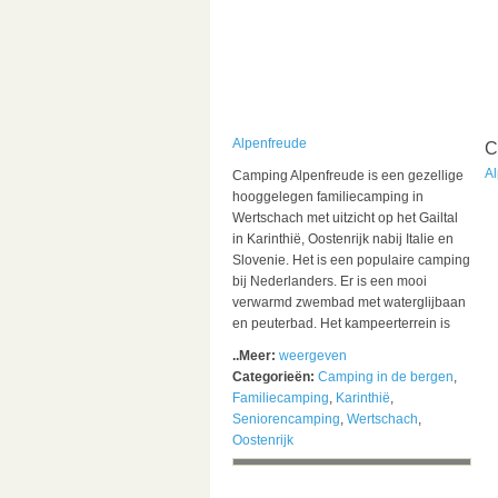
Alpenfreude
C
A
Camping Alpenfreude is een gezellige
hooggelegen familiecamping in
Wertschach met uitzicht op het Gailtal
in Karinthië, Oostenrijk nabij Italie en
Slovenie. Het is een populaire camping
bij Nederlanders. Er is een mooi
verwarmd zwembad met waterglijbaan
en peuterbad. Het kampeerterrein is
..Meer:
weergeven
Categorieën:
Camping in de bergen
,
Familiecamping
,
Karinthië
,
Seniorencamping
,
Wertschach
,
Oostenrijk