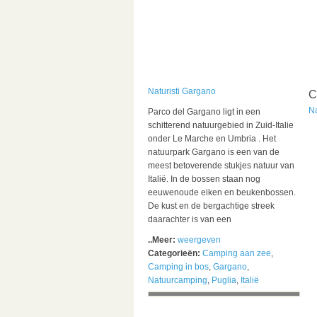
Naturisti Gargano
C
Na
Parco del Gargano ligt in een
schitterend natuurgebied in Zuid-Italie
onder Le Marche en Umbria . Het
natuurpark Gargano is een van de
meest betoverende stukjes natuur van
Italië. In de bossen staan nog
eeuwenoude eiken en beukenbossen.
De kust en de bergachtige streek
daarachter is van een
..Meer:
weergeven
Categorieën:
Camping aan zee
,
Camping in bos
,
Gargano
,
Natuurcamping
,
Puglia
,
Italië