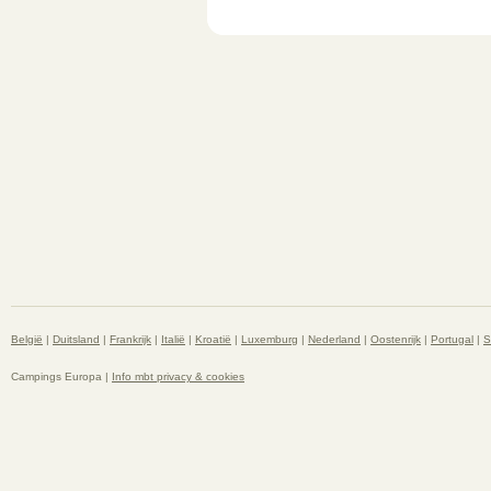
België
|
Duitsland
|
Frankrijk
|
Italië
|
Kroatië
|
Luxemburg
|
Nederland
|
Oostenrijk
|
Portugal
|
S
Campings Europa |
Info mbt privacy & cookies