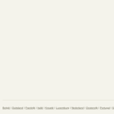
België
|
Duitsland
|
Frankrijk
|
Italië
|
Kroatië
|
Luxemburg
|
Nederland
|
Oostenrijk
|
Portugal
|
S