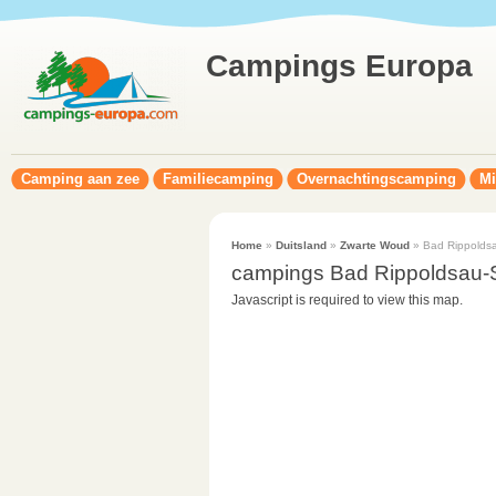
Campings Europa
Camping aan zee
Familiecamping
Overnachtingscamping
Mi
Home
»
Duitsland
»
Zwarte Woud
» Bad Rippolds
campings Bad Rippoldsau
Javascript is required to view this map.