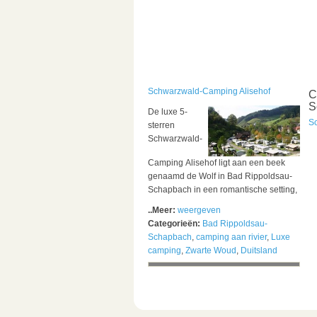
Schwarzwald-Camping Alisehof
C
S
De luxe 5-
S
sterren
Schwarzwald-
Camping Alisehof ligt aan een beek
genaamd de Wolf in Bad Rippoldsau-
Schapbach in een romantische setting,
..Meer:
weergeven
Categorieën:
Bad Rippoldsau-
Schapbach
,
camping aan rivier
,
Luxe
camping
,
Zwarte Woud
,
Duitsland