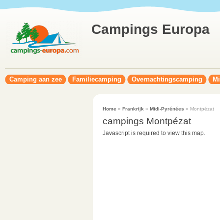
Campings Europa
Camping aan zee
Familiecamping
Overnachtingscamping
Mi
Home
»
Frankrijk
»
Midi-Pyrénées
» Montpézat
campings Montpézat
Javascript is required to view this map.