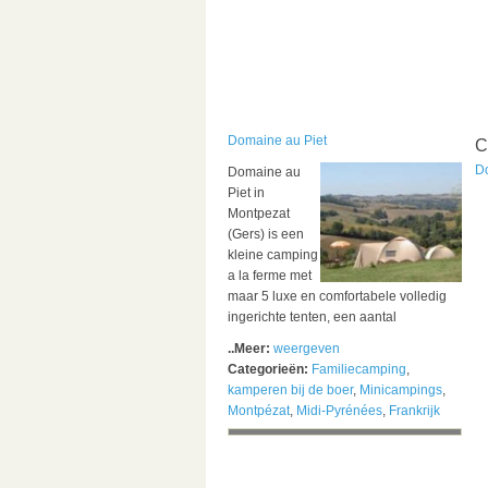
Domaine au Piet
C
D
Domaine au
Piet in
Montpezat
(Gers) is een
kleine camping
a la ferme met
maar 5 luxe en comfortabele volledig
ingerichte tenten, een aantal
..Meer:
weergeven
Categorieën:
Familiecamping
,
kamperen bij de boer
,
Minicampings
,
Montpézat
,
Midi-Pyrénées
,
Frankrijk