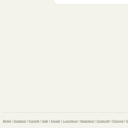
België
|
Duitsland
|
Frankrijk
|
Italië
|
Kroatië
|
Luxemburg
|
Nederland
|
Oostenrijk
|
Portugal
|
S