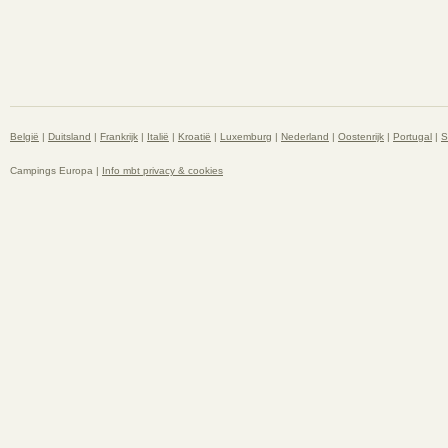
België
|
Duitsland
|
Frankrijk
|
Italië
|
Kroatië
|
Luxemburg
|
Nederland
|
Oostenrijk
|
Portugal
|
S
Campings Europa |
Info mbt privacy & cookies