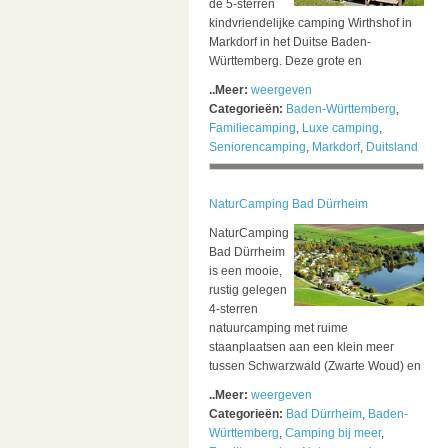
de 5-sterren
kindvriendelijke camping Wirthshof in
Markdorf in het Duitse Baden-
Württemberg. Deze grote en
..Meer:
weergeven
Categorieën:
Baden-Württemberg
,
Familiecamping
,
Luxe camping
,
Seniorencamping
,
Markdorf
,
Duitsland
NaturCamping Bad Dürrheim
NaturCamping
Bad Dürrheim
is een mooie,
rustig gelegen
4-sterren
natuurcamping met ruime
staanplaatsen aan een klein meer
tussen Schwarzwald (Zwarte Woud) en
..Meer:
weergeven
Categorieën:
Bad Dürrheim
,
Baden-
Württemberg
,
Camping bij meer
,