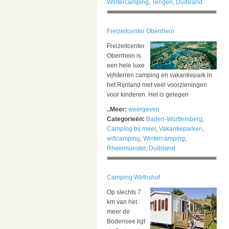
Wintercamping
,
Tengen
,
Duitsland
Freizeitcenter Oberrhein
Freizeitcenter
Oberrhein is
een hele luxe
vijfsterren camping en vakantiepark in
het Rijnland met veel voorzieningen
voor kinderen. Het is gelegen
..Meer:
weergeven
Categorieën:
Baden-Württemberg
,
Camping bij meer
,
Vakantieparken
,
wificamping
,
Wintercamping
,
Rheinmünster
,
Duitsland
Camping Wirthshof
Op slechts 7
km van het
meer de
Bodensee ligt