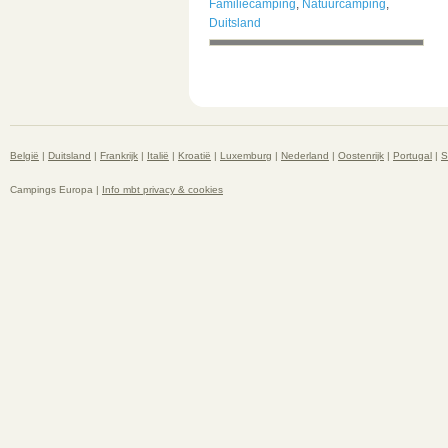
Familiecamping
,
Natuurcamping
,
Duitsland
België
|
Duitsland
|
Frankrijk
|
Italië
|
Kroatië
|
Luxemburg
|
Nederland
|
Oostenrijk
|
Portugal
|
S
Campings Europa |
Info mbt privacy & cookies