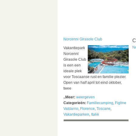
Norcenni Girasole Club
C
No
Vakantiepark
Norcenni
Girasole Club
is een een
ideale plek
voor Toscaanse rust en familie plezier.
Open van half april tot eind oktober,
twee
..Meer:
weergeven
Categorieën:
Familiecamping
,
Figline
Valdarno
,
Florence
,
Toscane
,
Vakantieparken
,
Italië