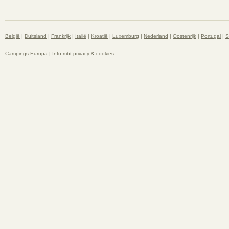
België
|
Duitsland
|
Frankrijk
|
Italië
|
Kroatië
|
Luxemburg
|
Nederland
|
Oostenrijk
|
Portugal
|
S
Campings Europa |
Info mbt privacy & cookies