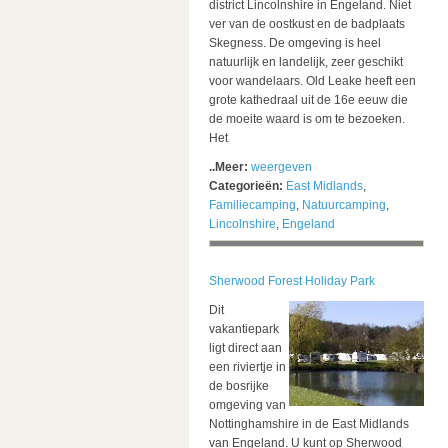
district Lincolnshire in Engeland. Niet
ver van de oostkust en de badplaats
Skegness. De omgeving is heel
natuurlijk en landelijk, zeer geschikt
voor wandelaars. Old Leake heeft een
grote kathedraal uit de 16e eeuw die
de moeite waard is om te bezoeken.
Het
..Meer:
weergeven
Categorieën:
East Midlands
,
Familiecamping
,
Natuurcamping
,
Lincolnshire
,
Engeland
Sherwood Forest Holiday Park
Dit
vakantiepark
ligt direct aan
een riviertje in
de bosrijke
omgeving van
Nottinghamshire in de East Midlands
van Engeland. U kunt op Sherwood