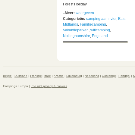
Forest Holiday
..Meer:
weergeven
Categorieën:
camping aan rivier
,
East
Midlands
,
Familiecamping
,
Vakantieparken
,
wificamping
,
Nottinghamshire
,
Engeland
België
|
Duitsland
|
Frankrijk
|
Italië
|
Kroatië
|
Luxemburg
|
Nederland
|
Oostenrijk
|
Portugal
|
S
Campings Europa |
Info mbt privacy & cookies