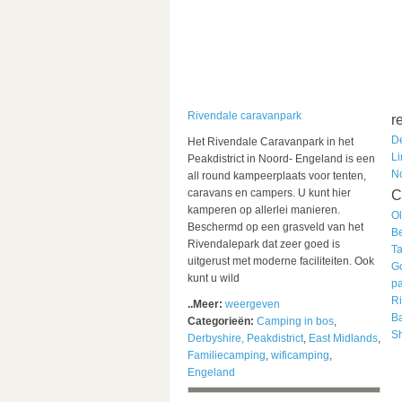
Rivendale caravanpark
r
De
Het Rivendale Caravanpark in het
Li
Peakdistrict in Noord- Engeland is een
N
all round kampeerplaats voor tenten,
caravans en campers. U kunt hier
C
kamperen op allerlei manieren.
Ol
Beschermd op een grasveld van het
B
Rivendalepark dat zeer goed is
Ta
uitgerust met moderne faciliteiten. Ook
G
kunt u wild
p
R
..Meer:
weergeven
B
Categorieën:
Camping in bos
,
S
Derbyshire, Peakdistrict
,
East Midlands
,
Familiecamping
,
wificamping
,
Engeland