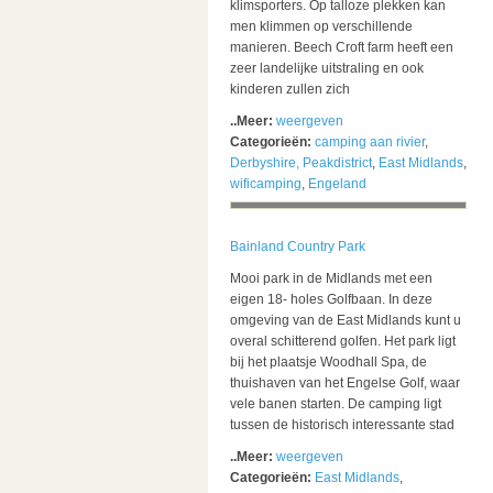
klimsporters. Op talloze plekken kan
men klimmen op verschillende
manieren. Beech Croft farm heeft een
zeer landelijke uitstraling en ook
kinderen zullen zich
..Meer:
weergeven
Categorieën:
camping aan rivier
,
Derbyshire, Peakdistrict
,
East Midlands
,
wificamping
,
Engeland
Bainland Country Park
Mooi park in de Midlands met een
eigen 18- holes Golfbaan. In deze
omgeving van de East Midlands kunt u
overal schitterend golfen. Het park ligt
bij het plaatsje Woodhall Spa, de
thuishaven van het Engelse Golf, waar
vele banen starten. De camping ligt
tussen de historisch interessante stad
..Meer:
weergeven
Categorieën:
East Midlands
,