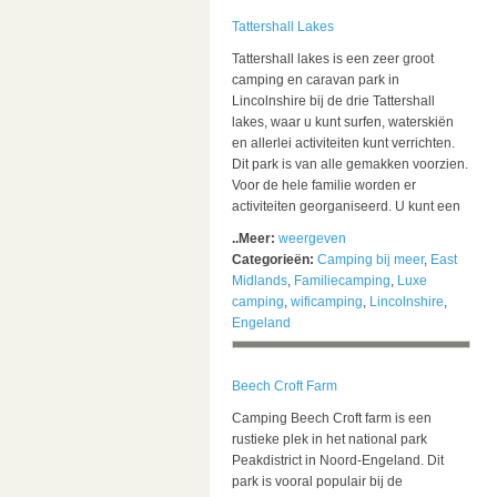
Tattershall Lakes
Tattershall lakes is een zeer groot
camping en caravan park in
Lincolnshire bij de drie Tattershall
lakes, waar u kunt surfen, waterskiën
en allerlei activiteiten kunt verrichten.
Dit park is van alle gemakken voorzien.
Voor de hele familie worden er
activiteiten georganiseerd. U kunt een
..Meer:
weergeven
Categorieën:
Camping bij meer
,
East
Midlands
,
Familiecamping
,
Luxe
camping
,
wificamping
,
Lincolnshire
,
Engeland
Beech Croft Farm
Camping Beech Croft farm is een
rustieke plek in het national park
Peakdistrict in Noord-Engeland. Dit
park is vooral populair bij de