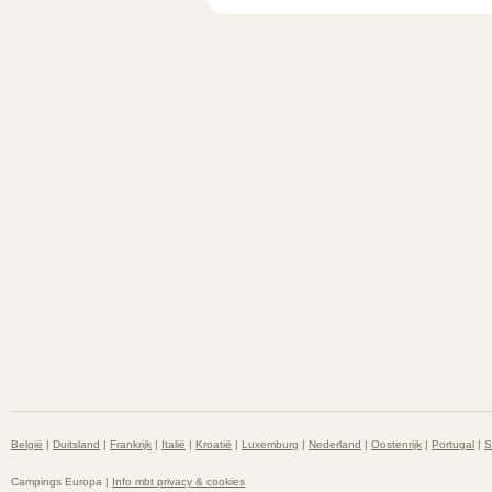
België
|
Duitsland
|
Frankrijk
|
Italië
|
Kroatië
|
Luxemburg
|
Nederland
|
Oostenrijk
|
Portugal
|
S
Campings Europa |
Info mbt privacy & cookies