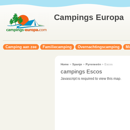
Campings Europa
Camping aan zee
Familiecamping
Overnachtingscamping
Mi
Home
»
Spanje
»
Pyreneeën
» Escos
campings Escos
Javascript is required to view this map.