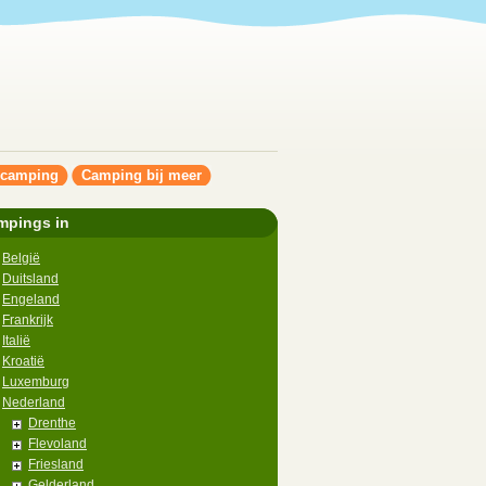
ncamping
Camping bij meer
mpings in
België
Duitsland
Engeland
Frankrijk
Italië
Kroatië
Luxemburg
Nederland
Drenthe
Flevoland
Friesland
Gelderland