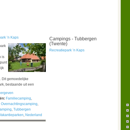
park ’n Kaps
Campings - Tubbergen
(Twente)
park
Recreatiepark ’n Kaps
 is
kpunt
ijk
. Dit gemoedelijke
rk, bestaande uit een
ergeven
eën:
Familiecamping
,
,
Overnachtingscamping
,
camping
,
Tubbergen
Vakantieparken
,
Nederland