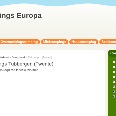
ings Europa
Overnachtingscamping
Minicampings
Natuurcamping
Seniore
Ca
erland
»
Overijssel
» Tubbergen (Twente)
ngs Tubbergen (Twente)
 is required to view this map.