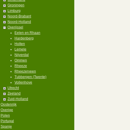
Groningen
Limburg
Noord-Brabant
Noord-Holland
Overijssel
Eelen en Rhaan
Hardenberg
Holten
Lemele
Nijverdal
Ommen
Rheeze
Rheezerveen
Tubbergen (Twente)
Vollenhove
Utrecht
Zeeland
Zuid-Holland
Oostenrijk
Overige
Polen
Portugal
Spanje