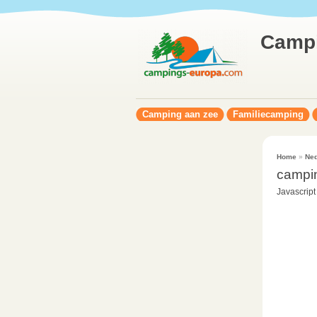
Camp
Camping aan zee
Familiecamping
Home
»
Ned
campi
Javascript