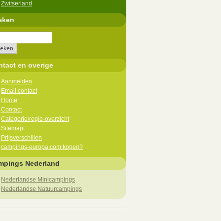
Zwitserland
eken
tact en overige
Aanmelden
Email contact
Home
Contact
Categorie/regio-overzicht
Sitemap
Prijsverschillen
campings-europa.com kopen?
mpings Nederland
Nederlandse Minicampings
Nederlandse Natuurcampings