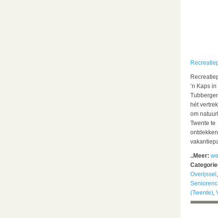
Recreatie
Recreatie
’n Kaps in
Tubbergen
hét vertre
om natuurl
Twente te
ontdekken
vakantiepa
..Meer:
we
Categori
Overijssel
Senioren
(Twente)
,