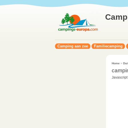
Camp
Camping aan zee
Familiecamping
Home
»
Dui
campi
Javascript