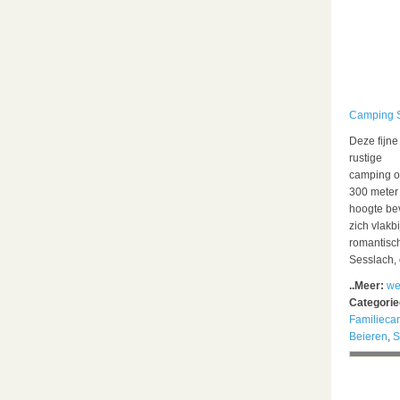
Camping 
Deze fijne
rustige
camping 
300 meter
hoogte be
zich vlakbi
romantisc
Sesslach, 
..Meer:
we
Categori
Familieca
Beieren
,
S