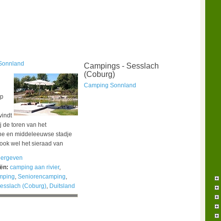
Sonnland
Campings - Sesslach
(Coburg)
Camping Sonnland
op
vindt
j de toren van het
he en middeleeuwse stadje
ook wel het sieraad van
ergeven
eën:
camping aan rivier
,
mping
,
Seniorencamping
,
esslach (Coburg)
,
Duitsland