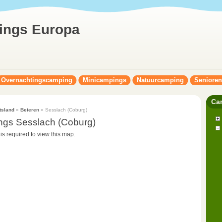
ings Europa
Overnachtingscamping
Minicampings
Natuurcamping
Seniore
Ca
tsland
»
Beieren
» Sesslach (Coburg)
ngs Sesslach (Coburg)
 is required to view this map.