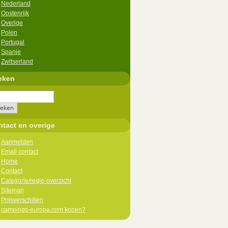
Nederland
Oostenrijk
Overige
Polen
Portugal
Spanje
Zwitserland
eken
tact en overige
Aanmelden
Email contact
Home
Contact
Categorie/regio-overzicht
Sitemap
Prijsverschillen
campings-europa.com kopen?