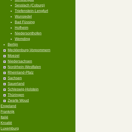
Sesslach (Coburg)
Triefenstein-Lengfurt
Wunsiedel
Bad Füssing
Hofheim
Niedersonthofen
Wemding
Berlijn
Mecklenburg-Vorpommern
Moezel
Niedersachsen
Nordrhein-Westfalen
Rheinland-Pfalz
Sachsen
Sauerland
Schleswig-Holstein
Thüringen
Zwarte Woud
Engeland
Frankrijk
Italië
Kroatië
Luxemburg