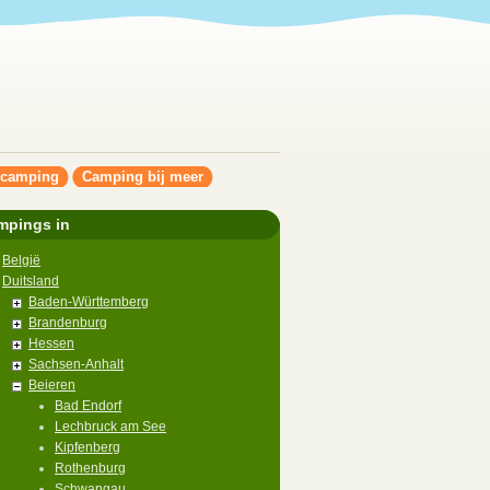
ncamping
Camping bij meer
mpings in
België
Duitsland
Baden-Württemberg
Brandenburg
Hessen
Sachsen-Anhalt
Beieren
Bad Endorf
Lechbruck am See
Kipfenberg
Rothenburg
Schwangau