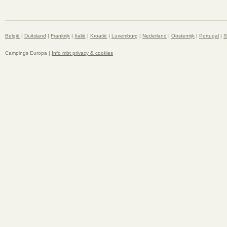
België
|
Duitsland
|
Frankrijk
|
Italië
|
Kroatië
|
Luxemburg
|
Nederland
|
Oostenrijk
|
Portugal
|
S
Campings Europa |
Info mbt privacy & cookies