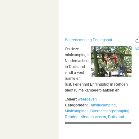
Boerencamping Ehrlingshof
C
B
Op deze
minicamping in
Niedersachsen
in Duitsland
vindt u veel
ruimte en
rust. Ferienhof Ehrlingshof in Rehden
biedt ruime kampeerplaatsen en
..Meer:
weergeven
Categorieën:
Familiecamping
,
Minicampings
,
Overnachtingscamping
,
Rehden
,
Niedersachsen
,
Duitsland