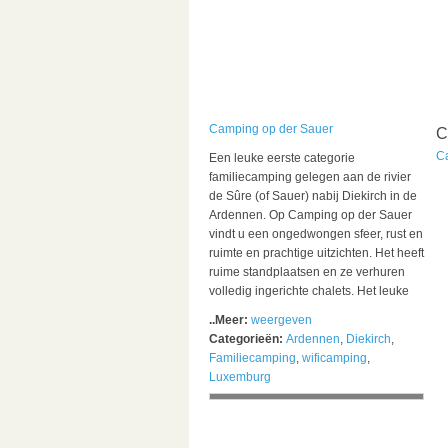
Camping op der Sauer
C
C
Een leuke eerste categorie
familiecamping gelegen aan de rivier
de Sûre (of Sauer) nabij Diekirch in de
Ardennen. Op Camping op der Sauer
vindt u een ongedwongen sfeer, rust en
ruimte en prachtige uitzichten. Het heeft
ruime standplaatsen en ze verhuren
volledig ingerichte chalets. Het leuke
..Meer:
weergeven
Categorieën:
Ardennen
,
Diekirch
,
Familiecamping
,
wificamping
,
Luxemburg