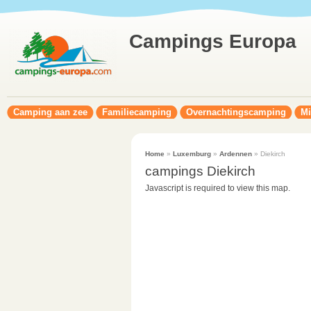
Campings Europa
Camping aan zee
Familiecamping
Overnachtingscamping
Mi
Home
»
Luxemburg
»
Ardennen
» Diekirch
campings Diekirch
Javascript is required to view this map.