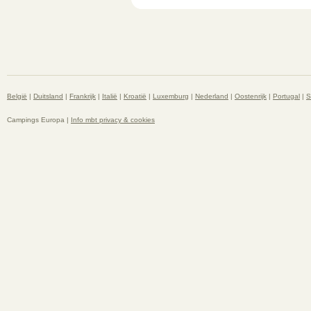
België
|
Duitsland
|
Frankrijk
|
Italië
|
Kroatië
|
Luxemburg
|
Nederland
|
Oostenrijk
|
Portugal
|
S
Campings Europa |
Info mbt privacy & cookies