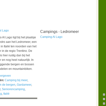
l Lago
Campings - Ledromeer
Camping Al Lago
Al Lago ligt bij het plaatsje
edro aan het Ledromeer, een
 in Italië ten noorden van het
in de regio Trentino. De
s hier rustig dan bij het
en nog heel natuurlijk. In
liggende bergen en bossen
ndelen en mountainbiken.
ergeven
eën:
Camping bij meer
,
n de bergen
,
Gardameer
,
r
,
Seniorencamping
,
ng
,
Italië