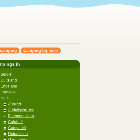
ncamping
Camping bij meer
mpings in
België
Duitsland
Engeland
Frankrijk
Italië
Abruzzi
Adriatische zee
Bloemenriviera
Calabrië
Campanië
Dolomieten
Gardameer