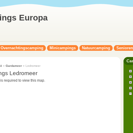
ings Europa
Overnachtingscamping
Minicampings
Natuurcamping
Seniore
Ca
ië
»
Gardameer
» Ledromeer
ngs Ledromeer
 is required to view this map.