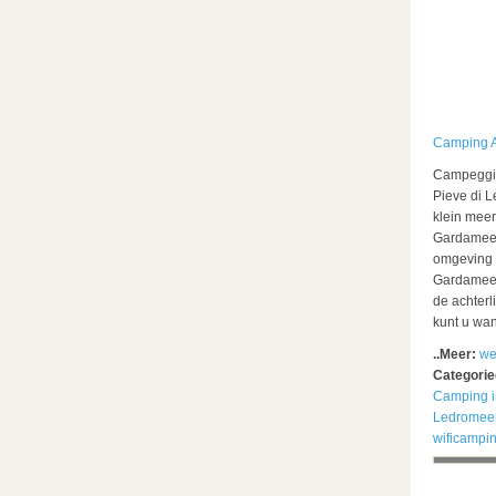
Camping A
Campeggio 
Pieve di L
klein meer
Gardameer 
omgeving i
Gardameer 
de achter
kunt u wa
..Meer:
we
Categori
Camping i
Ledromee
wificampi