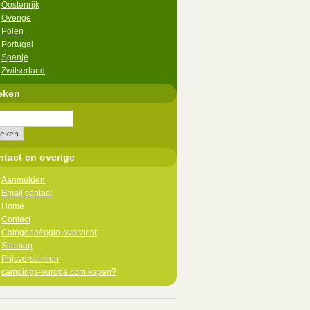
Oostenrijk
Overige
Polen
Portugal
Spanje
Zwitserland
eken
tact en overige
Aanmelden
Email contact
Home
Contact
Categorie/regio-overzicht
Sitemap
Prijsverschillen
campings-europa.com kopen?