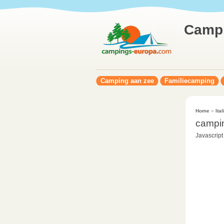
Camp
Camping aan zee
Familiecamping
Home
»
Ital
campi
Javascript