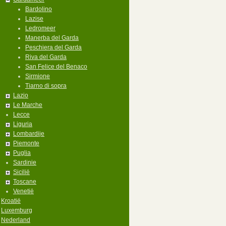
Bardolino
Lazise
Ledromeer
Manerba del Garda
Peschiera del Garda
Riva del Garda
San Felice del Benaco
Sirmione
Tiarno di sopra
Lazio
Le Marche
Lecce
Liguria
Lombardije
Piemonte
Puglia
Sardinie
Sicilië
Toscane
Venetië
Kroatië
Luxemburg
Nederland